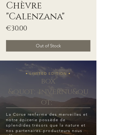
Chèvre
"Calenzana"
Price
€30.00
Out of Stock
• LIMITED EDITION •
box
&quot;invernu&qu
ot;
La Corse renferme des merveilles et
notre épicerie possède de
splendides trésors que la nature et
nos partenaires-producteurs nous