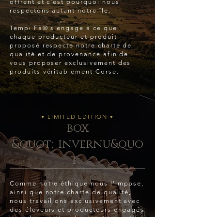
offrent et c'est pourquoi nous
respectons autant notre île.
Tempi Fà® s'engage à ce que
chaque producteur et produit
proposé respecte notre charte de
qualité et de provenance afin de
vous proposer exclusivement des
produits véritablement Corse.
• LIMITED EDITION •
box
&quot;invernu&quo
t;
Comme notre éthique nous l'impose,
ainsi que notre charte de qualité,
nous travaillons exclusivement avec
des éleveurs et producteurs engagés