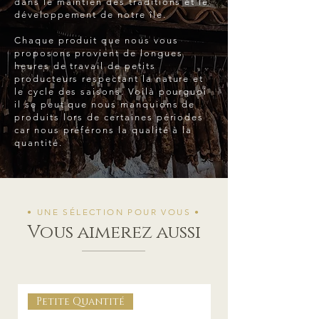
dans le maintien des traditions et le
développement de notre île.
Chaque produit que nous vous
proposons provient de longues
heures de travail de petits
producteurs respectant la nature et
le cycle des saisons. Voilà pourquoi
il se peut que nous manquions de
produits lors de certaines périodes
car nous préférons la qualité à la
quantité.
• UNE SÉLECTION POUR VOUS •
Vous aimerez aussi
Petite Quantité