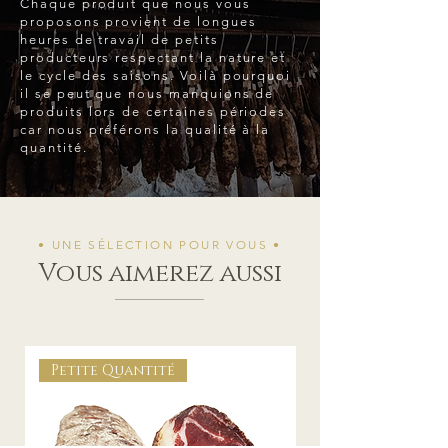
Chaque produit que nous vous
proposons provient de longues
heures de travail de petits
producteurs respectant la nature et
le cycle des saisons. Voilà pourquoi
il se peut que nous manquions de
produits lors de certaines périodes
car nous préférons la qualité à la
quantité.
• UNE SÉLECTION POUR VOUS •
Vous aimerez aussi
Petite Quantité