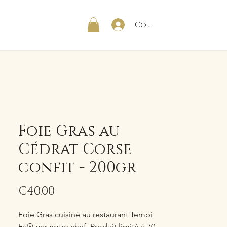
Connexion
RE
Boutique
Plus
Foie Gras au
Cédrat Corse
confit - 200gr
Price
€40.00
Foie Gras cuisiné au restaurant Tempi
Fà® par notre chef. Produit limité à 70