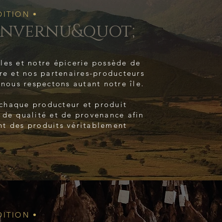
DITION •
invernu&quot;
les et notre épicerie possède de
re et nos partenaires-producteurs
 nous respectons autant notre île.
chaque producteur et produit
 de qualité et de provenance afin
t des produits véritablement
DITION •