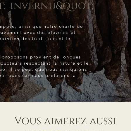
t;invernu&quot;
pose, ainsi que notre charte de
usivement avec des éleveurs et
aintien des traditions et le
 proposons provient de longues
oducteurs respectant la nature et le
quoi il se peut que nous manquions
périodes car nous préférons la
Vous aimerez aussi