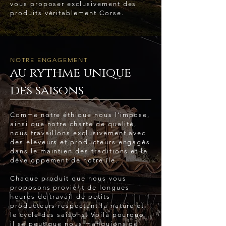
vous proposer exclusivement des
produits véritablement Corse.
NOTRE ENGAGEMENT
au rythme unique
des saisons
Comme notre éthique nous l'impose,
ainsi que notre charte de qualité,
nous travaillons exclusivement avec
des éleveurs et producteurs engagés
dans le maintien des traditions et le
développement de notre île.
Chaque produit que nous vous
proposons provient de longues
heures de travail de petits
producteurs respectant la nature et
le cycle des saisons. Voilà pourquoi
il se peut que nous manquions de